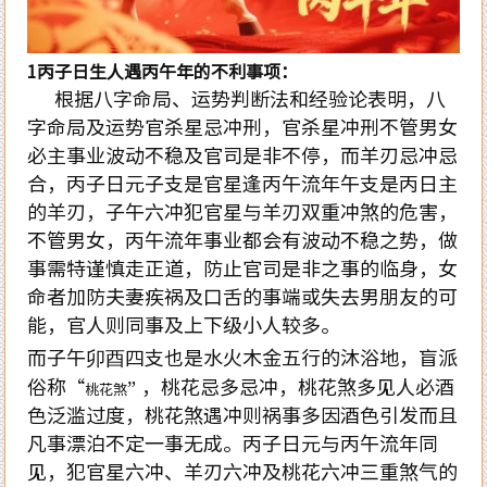
1丙子日生人遇丙午年的不利事项：
根据八字命局、运势判断法和经验论表明，八
字命局及运势官杀星忌冲刑，官杀星冲刑不管男女
必主事业波动不稳及官司是非不停，而羊刃忌冲忌
合，丙子日元子支是官星逢丙午流年午支是丙日主
的羊刃，子午六冲犯官星与羊刃双重冲煞的危害，
不管男女，丙午流年事业都会有波动不稳之势，做
事需特谨慎走正道，防止官司是非之事的临身，女
命者加防夫妻疾祸及口舌的事端或失去男朋友的可
能，官人则同事及上下级小人较多。
而子午卯酉四支也是水火木金五行的沐浴地，盲派
俗称“
” ，桃花忌多忌冲，桃花煞多见人必酒
桃花煞
色泛滥过度，桃花煞遇冲则祸事多因酒色引发而且
凡事漂泊不定一事无成。丙子日元与丙午流年同
见，犯官星六冲、羊刃六冲及桃花六冲三重煞气的