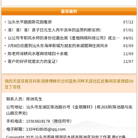
最新案例
汕头长平路国新花园看房
07/22
准！准！准！庚子日元生人丙午流年的运势判断实例：
07/01
以公司专职风水师的身份应邀出席《星橙网络科技公司》成立5
04/01
周年庆典
3月8日应邀到汕头东海岸新城为朋友的亲戚堪舆住房风水
03/09
陈老师深耕风水堪舆领域四十余载
12/09
客户的好评就是实力的见证！
12/07
我的天涯
百度百科
新浪微博
腾讯空间
蓝色河畔
天涯社区
赶集网
百度
搜狐
58
豆丁
百姓
联系人员：陈洲先生
公司地址：汕头市龙湖区珠池路35号《金丽雅轩》1栋203房(珠池路与嵩
山路交界处)
手机电话：
15916618178
（微信同号）
电子邮箱：
1334418505@qq.com
Copyright 2025 汕头市周易预测风水择吉陈洲咨沟询工作室
粤ICP备