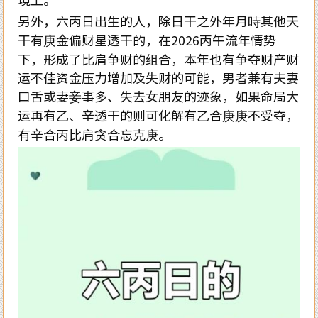
另外，六丙日出生的人，除日干之外年月時其他天
干有庚金偏财星透干的，在2026丙午流年情势
下，形成了比肩争财的组合，本年也有争夺财产财
运不佳资金压力增加及失财的可能，男者兼有夫妻
口舌或妻妾事多、失去女朋友的迹象，如果命局大
运再有乙、辛透干的则可化解有乙合庚庚不受夺，
有辛合丙比肩贪合忘克庚。