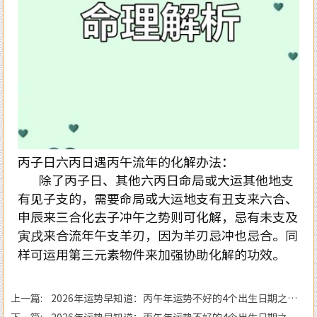
丙子日六丙日遇丙午流年的化解办法：
除了丙子日、其他六丙日命局或大运其他地支
有见子支的，需要命局或大运地支有丑支来六合、
申辰来三合化去子冲午之势则可化解，忌有未支及
寅戌来合流年午支羊刃，因为羊刃忌冲也忌合。同
样可运用第三元素物件来加强协助化解的功效。
上一篇: 2026年运势早知道：丙午年运势不好的4个出生日期之
四‘庚子’ 日
下一篇: 2026年运势早知道：丙午年运势不好的4个出生日期之