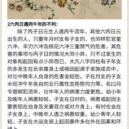
2六丙日遇丙午年的不利：
除了丙子日元生人遇丙午流年，其他六丙日元
出生的人，只要年月时支有子支的，也同样犯官星
六冲、羊刃六冲及桃花六冲三重煞气的危害，其危
害的事项与丙子日的情况大同小异，只不过发生的
对象和起因有点小异而已，大凡八字四柱有子年支
的多发生在长亲属身上或祸因起源于家族成员中，
对壮中晚年人自身的危害会轻些。子在月支的子支
水旺冲午年
各自的五行属性态势势均力等，名曰月
令提纲犯流年，壮中年人的祸害力度更胜。幼小年
及晚年人祸患较轻，子支在日时的，祸患或起因主
要表现在自身及夫妻双方或对方身上，有时也会在
子女身上，中晚年人遇之祸患较重，幼少青年人较
轻。子支在大运支辰上起因事件多在外在因素和环
境上。