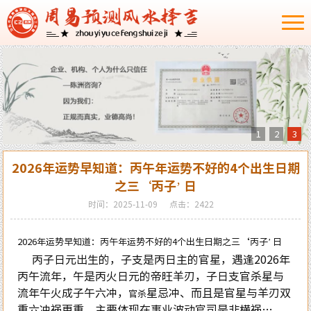
1
2
3
2026年运势早知道：丙午年运势不好的4个出生日期
之三‘丙子’ 日
时间：2025-11-09
点击：2422
2026年运势早知道：丙午年运势不好的4个出生日期之三‘丙子’ 日
丙子日元出生的，子支是丙日主的官星，遇逢2026年
丙午流年，午是丙火日元的帝旺羊刃，子日支官杀星与
流年午火成子午六冲，
星忌冲、而且是官星与羊刃双
官杀
重六冲祸更重，主要体现在事业波动官司是非横祸…