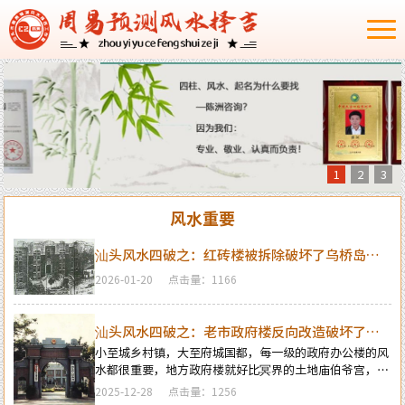
1
2
3
风水重要
汕头风水四破之：红砖楼被拆除破坏了乌桥岛龟
地风水格局
2026-01-20
点击量：1166
汕头风水四破之：老市政府楼反向改造破坏了水
局风水
小至城乡村镇，大至府城国都，每一级的政府办公楼的风
水都很重要，地方政府楼就好比冥界的土地庙伯爷宫，土
地爷管辖当地冥界的事，政府楼管辖地方阳间的百姓人
2025-12-28
点击量：1256