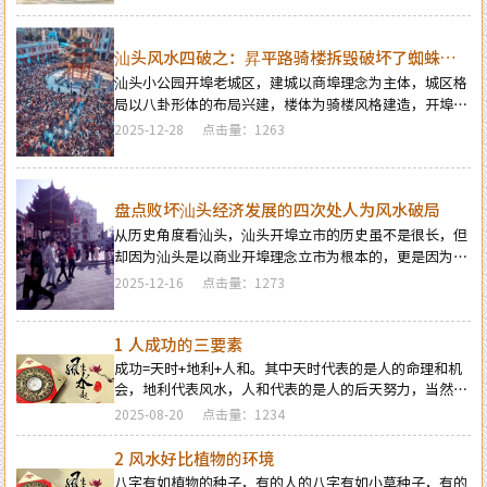
民。设置土地庙、政府楼都是为了守护一方的平安与经济
繁荣及财政的富足，更是为了配合建都建寨建城开埠起始
发源地的水口风水而设，地方政府管辖着地方经济与人
汕头风水四破之：昇平路骑楼拆毁破坏了蜘蛛网
口，主导着地方城乡的风水大局…
的风水局
汕头小公园开埠老城区，建城以商埠理念为主体，城区格
局以八卦形体的布局兴建，楼体为骑楼风格建造，开埠区
有三江出海汇聚的水源，因城区八卦形体和骑楼风格的特
2025-12-28
点击量：1263
殊形态，整个老城区形同一张蜘蛛网一样，也许就是这个
蜘蛛网的建筑风格隐藏着神秘的风水意义和作用，才有了
汕头开埠开始至改革开放初期之间一百多年工商贸行业的
持续繁荣兴旺。可惜在2000年后，昇平路骑楼的拆毁，开
盘点败坏汕头经济发展的四次处人为风水破局
埠区八卦建筑风格的蜘蛛网整体被毁坏，使得开埠城区的
从历史角度看汕头，汕头开埠立市的历史虽不是很长，但
破败加速…
却因为汕头是以商业开埠理念立市为根本的，更是因为汕
头市的地理结构及位置拥有良好的地理风水环境条件，工
2025-12-16
点击量：1273
商业贸易繁荣及人气聚集从开埠成市后至改革开放初期持
续了一百多年的兴旺景象，可惜在改革开放中后期的城市
扩展建设中，多次处的文物建筑被拆毁改变破坏了开埠发
1 人成功的三要素
源地及汕头市区整体的风水大局，以及一些人为的不合理
成功=天时+地利+人和。其中天时代表的是人的命理和机
风水造局，引发了汕头市场经济繁荣景象的一落千丈，工
会，地利代表风水，人和代表的是人的后天努力，当然天
商业的发展及人气日益萧条…
时，地利，人和，每个占比是不同的，天时占50%的力
2025-08-20
点击量：1234
量，地利占35%的力量，人的努力只占15%的力量
2 风水好比植物的环境
八字有如植物的种子，有的人的八字有如小草种子，有的