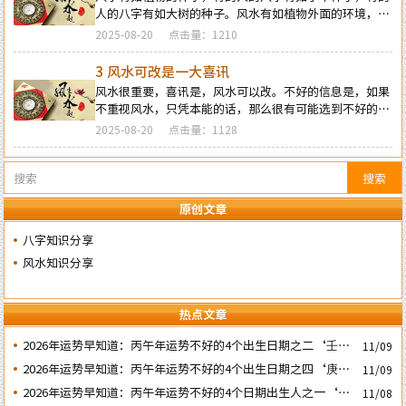
人的八字有如大树的种子。风水有如植物外面的环境，如
果环境好的话，小草永远长不到大树这么高，和大树比起
2025-08-20
点击量：1210
来，小草就是在大树的脚下。
3 风水可改是一大喜讯
风水很重要，喜讯是，风水可以改。不好的信息是，如果
不重视风水，只凭本能的话，那么很有可能选到不好的风
水，或者人为造出不好风水的房子。那，怎样才能有好风
2025-08-20
点击量：1128
水呢？
搜索
原创文章
八字知识分享
风水知识分享
热点文章
2026年运势早知道：丙午年运势不好的4个出生日期之二‘壬子’
11/09
日
2026年运势早知道：丙午年运势不好的4个出生日期之四‘庚子’
11/09
日
2026年运势早知道：丙午年运势不好的4个日期出生人之一‘戊
11/08