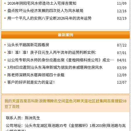
子’ 日
2026年阴阳宅风水修造动土入宅择吉需知
11/09
盘点败坏汕头经济发展的四次处人为风水破局
12/16
用一个平凡人的实例八字论断2026马年的流年运势
02/19
最新案例
汕头长平路国新花园看房
07/22
准！准！准！庚子日元生人丙午流年的运势判断实例：
07/01
以公司专职风水师的身份应邀出席《星橙网络科技公司》成立5
04/01
周年庆典
3月8日应邀到汕头东海岸新城为朋友的亲戚堪舆住房风水
03/09
陈老师深耕风水堪舆领域四十余载
12/09
客户的好评就是实力的见证！
12/07
我的天涯
百度百科
新浪微博
腾讯空间
蓝色河畔
天涯社区
赶集网
百度
搜狐
58
豆丁
百姓
联系人员：陈洲先生
公司地址：汕头市龙湖区珠池路35号《金丽雅轩》1栋203房(珠池路与嵩