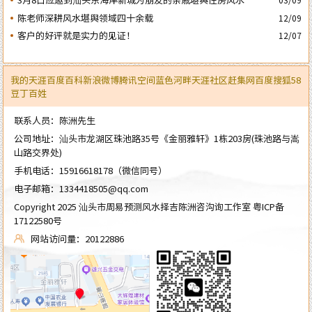
陈老师深耕风水堪舆领域四十余载
12/09
客户的好评就是实力的见证！
12/07
我的天涯
百度百科
新浪微博
腾讯空间
蓝色河畔
天涯社区
赶集网
百度
搜狐
58
豆丁
百姓
联系人员：陈洲先生
公司地址：汕头市龙湖区珠池路35号《金丽雅轩》1栋203房(珠池路与嵩
山路交界处)
手机电话：
15916618178
（微信同号）
电子邮箱：
1334418505@qq.com
Copyright 2025 汕头市周易预测风水择吉陈洲咨沟询工作室
粤ICP备
17122580号
网站访问量：20122886