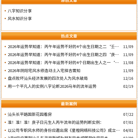
原创文章
八字知识分享
风水知识分享
热点文章
2026年运势早知道：丙午年运势不好的4个出生日期之二‘壬子’
11/09
日
2026年运势早知道：丙午年运势不好的4个出生日期之四‘庚子’
11/09
日
2026年运势早知道：丙午年运势不好的4个日期出生人之一‘戊
11/08
子’ 日
2026年阴阳宅风水修造动土入宅择吉需知
11/09
盘点败坏汕头经济发展的四次处人为风水破局
12/16
用一个平凡人的实例八字论断2026马年的流年运势
02/19
最新案例
汕头长平路国新花园看房
07/22
准！准！准！庚子日元生人丙午流年的运势判断实例：
07/01
以公司专职风水师的身份应邀出席《星橙网络科技公司》成立5
04/01
周年庆典
3月8日应邀到汕头东海岸新城为朋友的亲戚堪舆住房风水
03/09