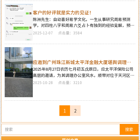
师，在四十余年的预测生涯中，四柱及周易预测案例达
二、三十万例以上，准确率在98%以上。
客户的好评就是实力的见证！
陈洲先生：自幼喜好易学文化，一生从事研究周易预测
学，对四柱八字和周易六爻占卜有独到的经验见解，预测
案例数以百万计，准确率达到百分之九十九，陈洲先生更
2025-12-07
点击量：3584
是深耕风水学运用研究达四十年之久，为各行业客户群的
阴阳宅风水勘舆与调理提供了切实可靠有效的建议，客户
遍布全国及港澳台新马泰各地各个行业人群，深得海内外
众多客户的一致好评。学术和经验是靠时间沉淀出来的，
而实力与信誉则是从客户的好评中得到的，看看下面这些
应邀到广州珠江新城太平洋金融大厦堪舆调理风
冰山一角的客户好评，你就会觉得能找到陈洲先生亲自为
水
2025年8月27日农历七月初五戊辰日，应太平洋保险公司
你提供服务，就是你人生好运及福分的开始…
高层的邀请，为其调理办公室风水，顺带对位于天河区珠
江新城的太平洋金融大厦整座办公楼及园区的风水格局进
2025-10-28
点击量：3210
行全面的勘察评估。
1
2
搜索