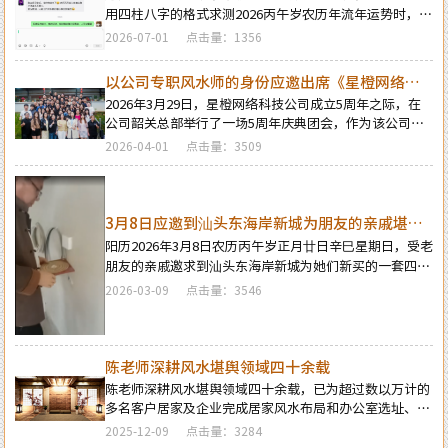
用四柱八字的格式求测2026丙午岁农历年流年运势时，本
人为缘主给出的流年及流月运势的判断章，至2026年农历
2026-07-01
点击量：1356
五月中下旬缘主反馈的预测结果所验证准确度的微信信
息，就一个字：准！
以公司专职风水师的身份应邀出席《星橙网络科
技公司》成立5周年庆典
2026年3月29日，星橙网络科技公司成立5周年之际，在
公司韶关总部举行了一场5周年庆典团会，作为该公司杨
董事长御用风水师的本人也应邀出席了本次庆典团会的活
2026-04-01
点击量：3509
动…
3月8日应邀到汕头东海岸新城为朋友的亲戚堪舆
住房风水
阳历2026年3月8日农历丙午岁正月廿日辛巳星期日，受老
朋友的亲戚邀求到汕头东海岸新城为她们新买的一套四房
二厅毛坏房进行风水态势的评估堪舆。 并为她们整套房后
2026-03-09
点击量：3546
续正确的装修布局设计做了全面的指导。
陈老师深耕风水堪舆领域四十余载
陈老师深耕风水堪舆领域四十余载，已为超过数以万计的
多名客户居家及企业完成居家风水布局和办公室选址、厂
房布局等商业风水规划,深受客户赞誉,是业界公认的最具
2025-12-09
点击量：3284
权威风水专家。并且是国内为数不多的资深四柱周易预测